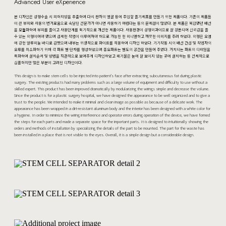
Advanced User eXperience
본 디자인은 성형수술 시 피하지방을 추출하여 다시 환자의 얼굴 등에 주입할 줄기세포를 만들기 위한 제품이다. 기존의 제품들
이 큰 부피와 사용의 번거로움으로 숙달된 전문가가 아니면 사용하기 어렵다는 등의 문제점이 많았다. 본 제품은 복잡했던 배선
을 모듈화하여 부피를 줄이고 사용단계를 획기적으로 개선한 제품이다. 사용환경이 성형외과이므로 잘 정돈되어 신뢰감을 줄
수 있는 외형이어야 했으며 섬세한 작업이 이루어져야 하므로 가능한 한 미니멀하고 깨끗한 이미지를 주려 하였다. 외형은 오염
에 강한 알루미늄 바디로 감쌌으며 내부는 위생적으로 화이트를 적용하여 디자인 하였다. 기기작동 시의 배선 간섭 및 작업자의
오류를 최소화하기 위해 각 파트 별 단차를 형성하였으며 중요파트는 별도의 공간을 만들어 주었다. 거치되는 파트의 디테일을
특화하여 설치순서 및 방법을 직관적으로 보여주게 디자인하였고 폐기물은 눈에 잘 보이지 않는 곳에 설치하는 등 전체적으로
심플하지만 많은 부분이 고려된 디자인이다.
This design is to make stem cells to be injected into patient's face after extracting subcutaneous fat during plastic
surgery. The existing products had many problems such as a large volume of equipment and difficulty to use without a
skilled expert. This product has been improved dramatically by modularizing the wirings simple and decrease the volume.
Since the product is for a plastic surgery hospital, we have designed the appearance to be well organized and to give a
trust to the people. We intended to make it minimal and clean image as possible as because of a delicate work. The
appearance has been wrapped in a dirt-resistant aluminum body and the interior has been designed with a white color for
a hygiene. In order to minimize the wiring interference and operator errors during operation of the device, we have formed
the steps for each parts and made a separate space for the important parts. It is designed to intuitionally showing the
orders and methods of installation by specializing the details of the part to be mounted. The part for the waste has
been installed in a place that is not visible to the eyes. Overall, it is a simple design but a considerable design.