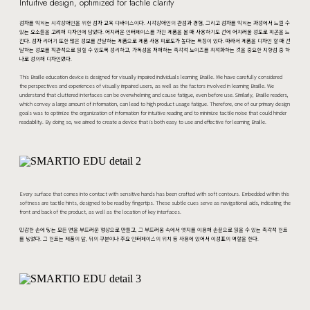
Intuitive design, optimized for tactile clarity
점자를 익히는 시각장애인을 위한 점자 교육 디바이스이다. 시각장애인의 관점과 경험, 그리고 점자를 익히는 과정에서 느낄 수
있는 요소들을 고려해 디자인에 담았다. 어지러운 인터페이스를 가진 제품을 볼 때 사용하기도 전에 어지러울 정도로 피곤을 느
낀다. 점자 리더기 또한 많은 정보를 전달하는 제품으로 제품 사용 피로도가 높다는 특징이 있다. 따라서 제품을 디자인 할 때 전
달하는 정보를 직관적으로 읽힐 수 있도록 정리하고, 가독성을 저해하는 촉각적 노이즈를 최적화하는 것을 중요한 지향점 중 하
나로 정의해 디자인했다.
This Braille education device is designed for visually impaired individuals learning Braille. We have carefully considered
the perspectives and experiences of visually impaired users, as well as the factors involved in learning Braille. We
understand that cluttered interfaces can be overwhelming and cause fatigue, even before use. Similarly, Braille readers,
which convey a large amount of information, can lead to high product usage fatigue. Therefore, one of our primary design
goals was to optimize the organization of information for intuitive reading and to minimize tactile noise that could hinder
readability. By doing so, we aimed to create a device that is both easy to use and effective for learning Braille.
Every surface that comes into contact with sensitive hands has been crafted with soft contours. Embedded within this
softness are tactile hints, designed to be read by fingertips. These subtle cues serve as navigational aids, indicating the
front and back of the product, as well as the location of key interfaces.
민감한 손에 닿는 모든 면을 부드러운 형상으로 만들고, 그 부드러움 속에서 엣지를 이용해 손끝으로 읽을 수 있는 촉각적 힌트
를 넣었다. 그 힌트는 제품의 앞, 뒤의 구분이나 주요 인터페이스의 위치 등 사용에 있어서 이정표의 역할을 한다.