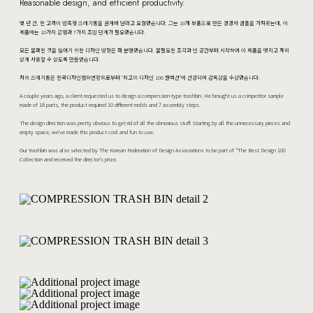
Reasonable design, and efficient productivity.
몇 년 전, 한 고객이 압축형 쓰레기통을 설계해 달라고 요청했습니다. 그는 18개 부품으로 만든 경쟁사 샘플을 가져왔는데, 이
제품에는 10가지 금형과 7가지 조립 단계가 필요했습니다.
모든 불쾌한 것을 없애기 위한 디자인 방향은 꽤 분명했습니다. 불필요한 조각과 빈 공간부터 시작하여 이 제품을 멋지고 재미
있게 사용할 수 있도록 만들었습니다.
저희 쓰레기통은 한국디자인협회연합회로부터 "최고의 디자인 100 컬렉션"에 선정되어 감독상을 수상했습니다.
A couple years ago, a client requested us to design a compression-type trashbin. He brought us a competitor sample
made of 18 parts, the product required 10 different molds and 7 assembly steps.
The design direction was pretty obvious to get rid of all the obnoxious stuff. Starting by all the unnecessary pieces and
empty space, we've made this product cool and fun to use.
Our trashbin was also selected by The Korean Federation of Design Associations to be part of “The Best Design 100
Collection and received the director's prize.