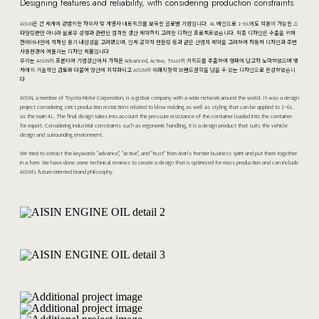
Designing features and reliability, with considering production constraints
AISIN은 전 세계에 광범위한 자회사 및 계열사 네트워크를 보유한 글로벌 기업입니다. 4L 메인으로 1~6L에도 적용이 가능한 스
타일링뿐만 아니라 블로우 성형과 관련된 엄격한 생산 제약까지 고려한 디자인 프로젝트였습니다. 최종 디자인은 수출을 위해
컨테이너안에 적재된 용기 내압성을 고려했으며, 인체 공학적 핸들링 등과 같은 산업적 제약을 고려하여 자동차 디자인과 주변
사용환경에 어울리는 디자인 제품입니다
우리는 AISIN의 프론티어 기업정신에서 가져온 Advanced, Active, Trust의 키워드를 추출하여 형태에 담고자 노력하였으며 몇
차례의 기술적인 검토와 더불어 양산에 최적화되고 AISIN의 미래지향적 브랜드철학을 담을 수 있는 디자인으로 완성하였습니
다
AISIN, a member of Toyota Motor Corporation, is a global company with a wide network around the world. It was a design
project considering strict production restrictions related to blow molding as well as styling that can be applied to 1~6L
as the main 4L. The final design takes into account the pressure resistance of the container loaded into the container
for export. Considering industrial constraints such as ergonomic handling, it is a design product that suits the vehicle
design and surrounding environment.
We tried to extract the keywords "advance", "active", and "trust" from Aisin's frontier business spirit and put them together
in a form. We have done some technical reviews to create a design that is optimized for mass production and can include
AISIN's future-oriented brand philosophy.